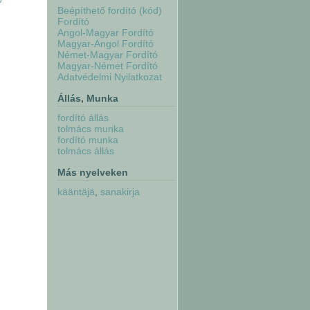
Beépíthető fordító (kód)
Fordító
Angol-Magyar Fordító
Magyar-Angol Fordító
Német-Magyar Fordító
Magyar-Német Fordító
Adatvédelmi Nyilatkozat
Állás, Munka
fordító állás
tolmács munka
fordító munka
tolmács állás
Más nyelveken
kääntäjä
,
sanakirja