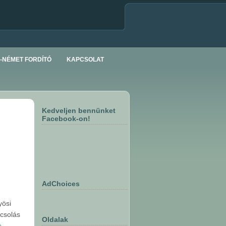
-NÉMET FORDÍTÓ
KAPCSOLAT
Kedveljen bennünket
Facebook-on!
AdChoices
yösi
ácsolás
Oldalak
b