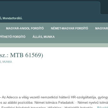
ó, Mondatfordító.
MAGYAR-ANGOL FORDÍTÓ
NÉMET-MAGYAR FORDÍTÓ
MAGYAR
ÍTHETŐ FORDÍTÓ
ÁLLÁS, MUNKA
.sz.: MTB 61569)
S, MUNKA
Az Adecco a világ vezető nemzetközi hátterű HR-szolgáltatója, gyöng
s az alábbi pozícióba: Német tolmács Feladatok: · Német nyelvű tolm
· Fordítási feladatok tervezése, időzítése · Határidők betartás…
Bőveb