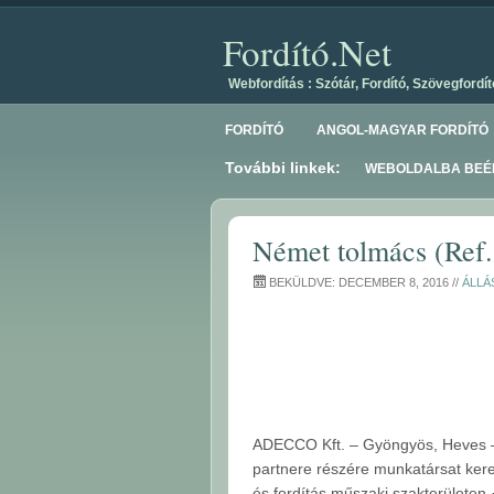
Fordító.Net
Webfordítás : Szótár, Fordító, Szövegfordít
FORDÍTÓ
ANGOL-MAGYAR FORDÍTÓ
További linkek:
WEBOLDALBA BEÉP
Német tolmács (Ref
BEKÜLDVE: DECEMBER 8, 2016 //
ÁLLÁ
ADECCO Kft. – Gyöngyös, Heves – 
partnere részére munkatársat kere
és fordítás műszaki szakterületen 