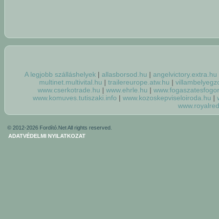
A legjobb szálláshelyek
allasborsod.hu
angelvictory.extra.hu
multinet.multivital.hu
trailereurope.atw.hu
villambelyegz
www.cserkotrade.hu
www.ehrle.hu
www.fogaszatesfogo
www.komuves.tutiszaki.info
www.kozoskepviseloiroda.hu
www.royalre
© 2012-2026 Fordító.Net All rights reserved.
ADATVÉDELMI NYILATKOZAT